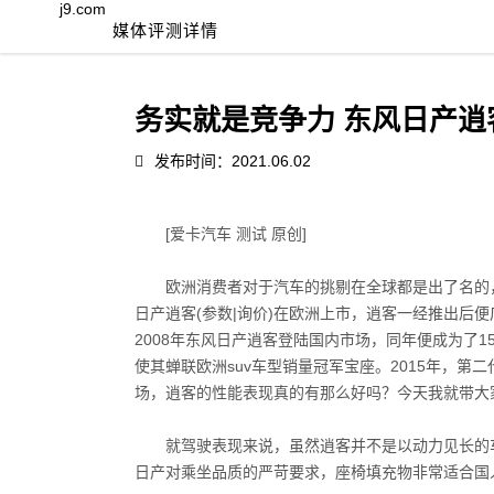
j9.com
媒体评测详情
务实就是竞争力 东风日产逍客
发布时间：2021.06.02
[爱卡汽车 测试 原创]
欧洲消费者对于汽车的挑剔在全球都是出了名的
日产逍客(参数|询价)在欧洲上市，逍客一经推出
2008年东风日产逍客登陆国内市场，同年便成为了
使其蝉联欧洲suv车型销量冠军宝座。2015年，第
场，逍客的性能表现真的有那么好吗？今天我就带大
就驾驶表现来说，虽然逍客并不是以动力见长的
日产对乘坐品质的严苛要求，座椅填充物非常适合国