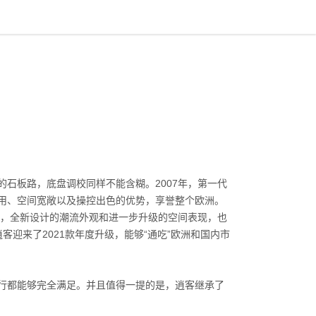
石板路，底盘调校同样不能含糊。2007年，第一代
耐用、空间宽敞以及操控出色的优势，享誉整个欧洲。
上市，全新设计的潮流外观和进一步升级的空间表现，也
客迎来了2021款年度升级，能够“通吃”欧洲和国内市
行都能够完全满足。并且值得一提的是，逍客继承了