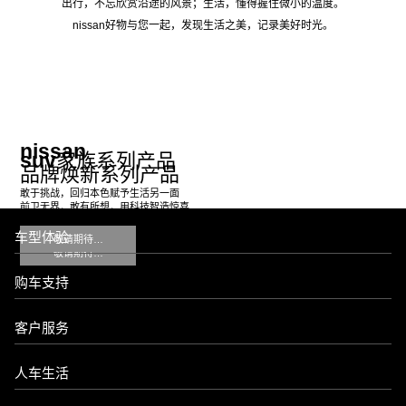
出行，不忘欣赏沿途的风景；生活，懂得握住微小的温度。
nissan好物与您一起，发现生活之美，记录美好时光。
nissan
suv
家族系列产品
品牌焕新系列产品
敢于挑战，回归本色赋予生活另一面
前卫无界，敢有所想，用科技智造惊喜
车型体验
敬请期待…
敬请期待…
购车支持
客户服务
人车生活