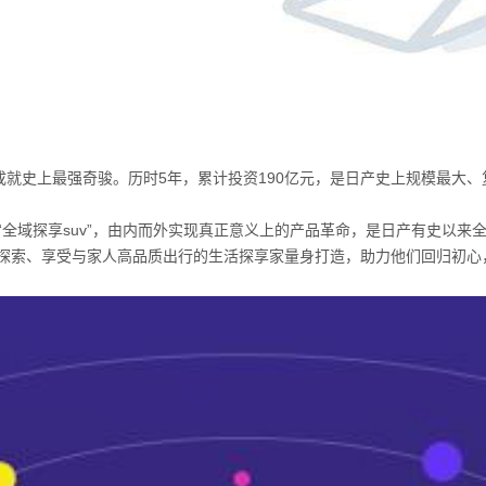
成就史上最强奇骏。历时
5
年，累计投资
190
亿元，是日产史上规模最大、
“全域探享
suv
”，由内而外实现真正意义上的产品革命，是日产有史以来
探索、享受与家人高品质出行的生活探享家量身打造，助力他们回归初心