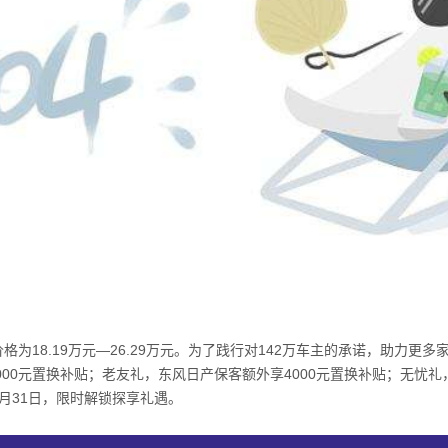
价格为
18.19
万元—
26.29
万元。为了践行对
142
万车主的承诺，助力更多
000
元置换补贴；老友礼，东风日产保客额外享
4000
元置换补贴；无忧礼
月
31
日，限时解锁探享礼遇。