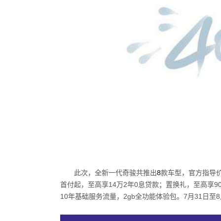
此次，全新一代奇骏共推出
8
款车型，官方指导
首付起，至高享
14
万
2
年
0
息贷款；置换礼，至高享
9
10
年基础服务流量，
2gb
全功能体验包。
7
月
31
日至
8