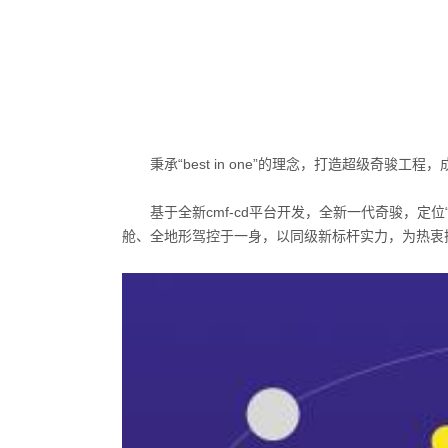
秉承
“best in one”
的理念，打造超级奇骏工程，
基于全新
cmf-cd
平台开发，全新一代奇骏，定位
舱、全地形驾控于一身，以同级新标杆实力，为热衷