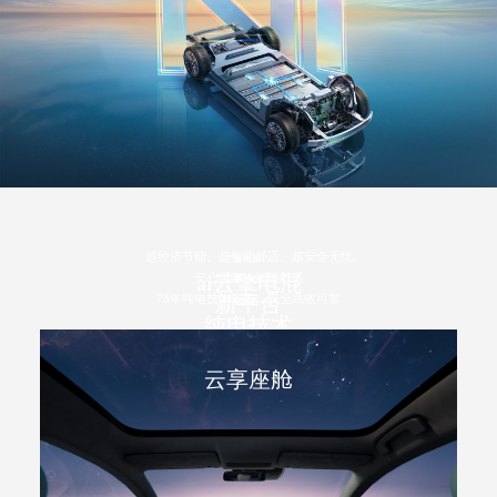
超经济节能、超智能舒适、超安全无忧
了解更多>>
安心可靠，智能舒适
ai云擎电混
了解更多>>
78年纯电技术底蕴，安全高效可靠
新平台
了解更多>>
纯电技术
云享座舱