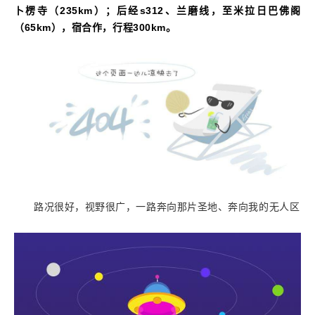
卜楞寺（
235km
）
；后经
s312
、兰磨线，至米拉日巴佛阁
（
65km
）
，
宿合作，行程
300km
。
路况很好，视野很广，一路奔向那片圣地、奔向我的无人区