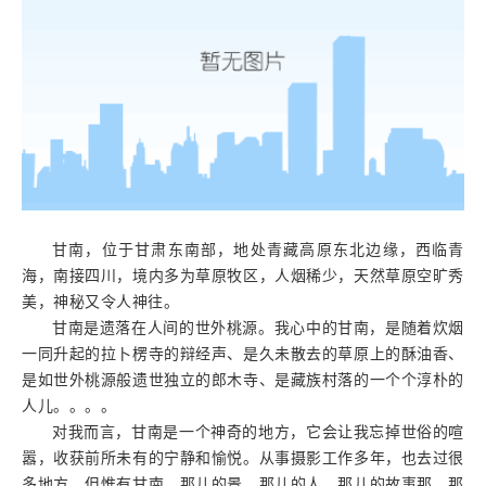
甘南，位于甘肃东南部，地处青藏高原东北边缘，西临青
海，南接四川，境内多为草原牧区，人烟稀少，天然草原空旷秀
美，神秘又令人神往。
甘南是遗落在人间的世外桃源。我心中的甘南，是随着炊烟
一同升起的拉卜楞寺的辩经声、是久未散去的草原上的酥油香、
是如世外桃源般遗世独立的郎木寺、是藏族村落的一个个淳朴的
人儿。。。。
对我而言，甘南是一个神奇的地方，它会让我忘掉世俗的喧
嚣，收获前所未有的宁静和愉悦。从事摄影工作多年，也去过很
多地方。但惟有甘南，那儿的景、那儿的人、那儿的故事那、那