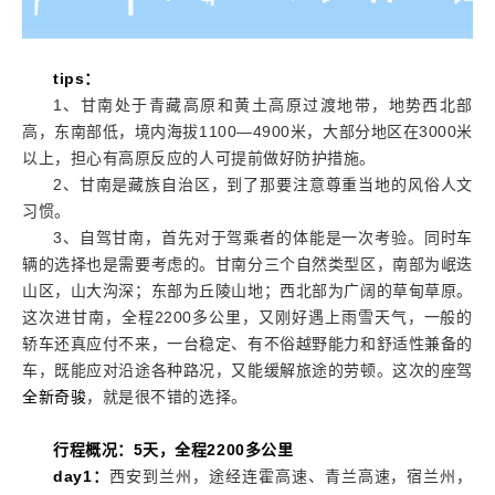
tips
：
1、甘南处于青藏高原和黄土高原过渡地带，地势西北部
高，东南部低，境内海拔1100—4900米，大部分地区在3000米
以上，担心有高原反应的人可提前做好防护措施。
2、甘南是藏族自治区，到了那要注意尊重当地的风俗人文
习惯。
3、自驾甘南，首先对于驾乘者的体能是一次考验。同时车
辆的选择也是需要考虑的。甘南分三个自然类型区，南部为岷迭
山区，山大沟深；东部为丘陵山地；西北部为广阔的草甸草原。
这次进甘南，全程2200多公里，又刚好遇上雨雪天气，一般的
轿车还真应付不来，一台稳定、有不俗越野能力和舒适性兼备的
车，既能应对沿途各种路况，又能缓解旅途的劳顿。这次的座驾
全新奇骏
，就是很不错的选择。
行程概况：5天，全程2200多公里
day1
：
西安到兰州，途经连霍高速、青兰高速，宿兰州，