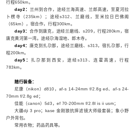
行程650km。
day2
：
兰州到合作，途经兰海高速、兰郎高速，至夏河拉
卜楞寺（235km）；途经s312、兰磨线，至米拉日巴佛阁
（65km），宿合作，行程300km。
day3
：
合作到唐克，途经兰磨线、s209，行程280km，宿
唐克黄河第一湾。途经尕海湿地、郎木寺。
day4
：
唐克到扎尕那，途经兰磨线、s313，宿扎尕那，行
程200km。
day5
：
扎尕那到西安，途经s313、连霍高速，行程
783km。
随行装备：
尼康（nikon）d810，af-s 14-24mm f/2.8g ed、af-s 24-
70mm f/2.8g ed；
佳能（canon）5d3，ef 70-200mm f/2.8l is ii usm；
大疆dji 3 pro；kase 金刚狼抗摔滤镜大师级套装；象小野
户外背包。
常用衣物；药品药具等。