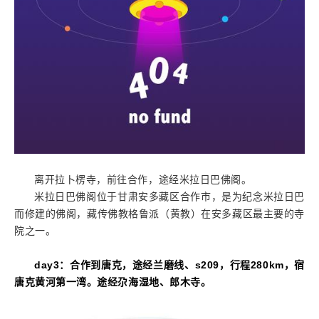
离开拉卜楞寺，前往合作，途经米拉日巴佛阁。
米拉日巴佛阁位于甘肃安多藏区合作市，是为纪念米拉日巴
而修建的佛阁，藏传佛教格鲁派（黄教）在安多藏区最主要的寺
院之一。
day3
：合作到唐克，途经兰磨线、s209，行程
280km
，
宿
唐克黄河第一湾
。
途经尕海湿地
、
郎木寺
。