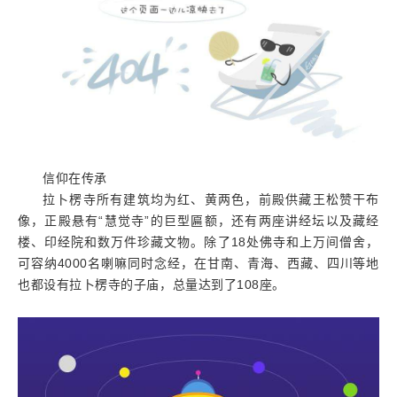
信仰在传承
拉卜楞寺所有建筑均为红、黄两色，前殿供藏王松赞干布
像，正殿悬有“慧觉寺”的巨型匾额，还有两座讲经坛以及藏经
楼、印经院和数万件珍藏文物。除了18处佛寺和上万间僧舍，
可容纳4000名喇嘛同时念经，在甘南、青海、西藏、四川等地
也都设有拉卜楞寺的子庙，总量达到了108座。