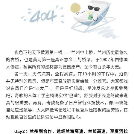
夜色下的天下黄河第一桥——兰州中山桥，兰州历史最悠久
的古桥，也是黄河第一座真正意义上的桥梁，于1907年由德国
人修建，桥梁所有的建材都为德国原产，至今有百余年历史。
第一天，天气凉爽，全程高速。在10小时的车程中，沿途
并无特别的风景，但是座驾奇骏确实带给我一分惊喜。大家都戏
说东风日产是“沙发厂”，但是仔细想想，坐沙发总比坐板凳强
吧，奇骏的人体工学座椅确实很“巴适”，舒服对于长途驾驶来说
真的很重要。再有，奇骏配备了日产智行科技技术，像icc智能
自适应巡航等，大大降低驾驶过程中反复踩压踏板的疲劳感，在
动辄数百公里的长途驾驶中显得很贴心。
day2
：兰州到合作
，途经兰海高速、兰郎高速，至
夏河拉