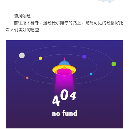
随风颂经
前往拉卜楞寺，途经德尔隆寺的路上，随处可见的经幡寄托
着人们美好的愿望