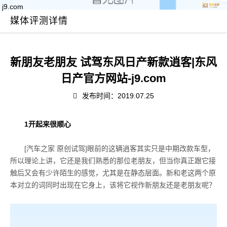
j9.com
媒体评测详情
新朋友老朋友 试驾东风日产新款逍客|东风
日产官方网站-j9.com
发布时间：2019.07.25
1
开起来很顺心
[
汽车之家 原创试驾
]
眼前的这辆逍客其实只是中期改款车型，
所以理论上讲，它还是我们熟悉的那位老朋友，但当你真正跟它接
触后又会有少许陌生的感觉，尤其是在静态层面。新和老这两个原
本对立的词同时出现在它身上，该将它视作新朋友还是老朋友呢？