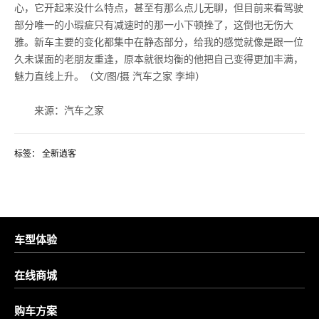
心，它开起来没什么特点，甚至有那么点儿无聊，但目前来看驾驶
部分唯一的小瑕疵只有减速时的那一小下顿挫了，这倒也无伤大
雅。新车主要的变化都集中在静态部分，给我的感觉就像是跟一位
久未谋面的老朋友重逢，原本就很均衡的他把自己变得更加丰满，
魅力直线上升。（文/图/摄 汽车之家 李坤）
来源：汽车之家
标签：
全新逍客
车型体验
在线商城
购车方案