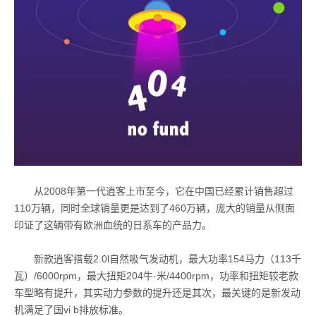
从
2008
年第一代逍客上市至今，它在中国已经累计销售超过
110
万辆，同时全球销量更是达到了
460
万辆，庞大的销量从侧面
印证了这辆带有欧洲血统的日系车的产品力。
新款逍客搭载
2.0l
自然吸气发动机，最大功率
154
马力（
113
千
瓦）
/6000rpm
，最大扭矩
204
牛
·
米
/4400rpm
，功率和扭矩较老款
车型略有提升，其实动力参数的提升还是其次，最关键的是新发动
机满足了国
vi b
排放标准。