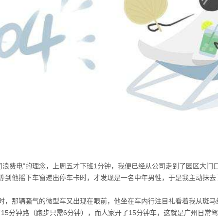
司浪费电
”
的理念，上周五才下班
1
分钟，我便已经从公司走到了园区大门
等到他摇下车窗递出停车卡时，才发现是一名中年男性，于是我主动抹去
时，那辆骚气的微型车又出现在眼前，他坐在车内行注目礼看着我从斑马
了
15
分钟路（跑步只需
6
分钟），而人家开了
15
分钟车，这就是广州日常驾