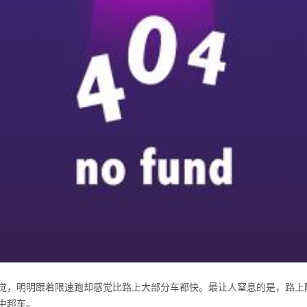
觉，明明跟着限速跑却感觉比路上大部分车都快。最让人窒息的是，路上
中超车。