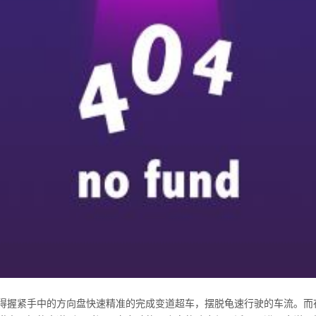
得握紧手中的方向盘快速精准的完成变道超车，摆脱龟速行驶的车流。而