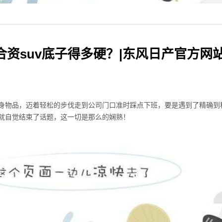
资suv底子得多硬？|东风日产官方网站-j
身物品，迈着轻松的步伐走到公司门口准时踩点下班，要是遇到了精确到
就自觉结束了话题，这一切是那么的娴熟！