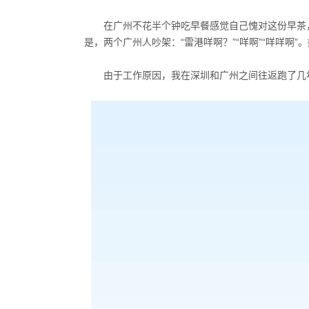
在广州不花半个钟吃早餐感觉自己愧对这份早茶，
是，两个广州人吵架：“雷港咩啊？”“咩啊”“咩咩
由于工作原因，我在深圳和广州之间往返跑了几