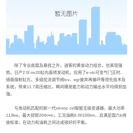
除了专业底盘及悬挂之外，逍客的黄金动力组合，也表现强
势。日产2.0l mr20缸内直喷发动机，应用了e-vtc可变气门正时、
镜面熔射缸孔、多级扰流调节阀tcv、egr废弃再循环等领先技术及
系统，带来11.7高压缩比，瞬间爆发能力和动力输出水平均得到加
强。
与发动机匹配的新一代xtronic cvt智能无级变速器，最大功率
113kw，最大扭矩204n•m，工况油耗6.0l/100km，且满足国六b排
放标准，在动力和油耗之间达成很好的平衡。