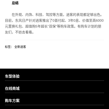
总结
在外观、内饰、科技、驾控等方面，逍客的表现都足够出色。
目前，东风日产针对逍客推出了0首付起、3年0息、价值至高6000
元置换礼包、超值购5年超长“双保”等购车政策。有购车计划的朋
友们，不妨去看看。
标签：
全新逍客
车型体验
在线商城
购车方案