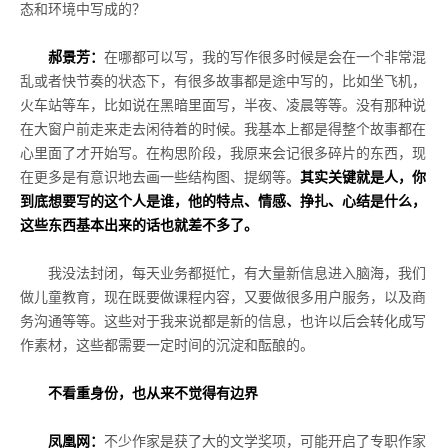
态和环境中写成的？
郝景芳：
在哪都可以写，我的写作很多时候是会在一个非常混
乱或者快节奏的状态下，有很多故事都是途中写的，比如坐飞机，
火车站等车，比如说在黑暗里面写，半夜、凌晨等等。没有那种说
在大窗户前走来走去闲待着的时候。我基本上都是得整个故事都在
心里面了才开始写。在构思阶段，我原来会记很多碎片的东西，现
在更多是有意识地去画一些结构图、提纲等。
其实关键就是人，你
到底想要写的这个人是谁，他的特点、情感、挣扎、心结是什么，
这些东西基本出来的话也就差不多了。
我没法封闭，每天业务都挺忙，有大量新信息进入脑海，我们
做儿童教育，现在既要做课程内容，又要做很多用户服务，以及商
务沟通等等。这些对于我来说都是新的信息，也许以后会转化成写
作素材，这些都需要一定时间的沉淀和酝酿的。
不看重身份，也从来不觉得有边界
凤凰网：
不少作家是获了大的文学奖项，可能开启了专职作家