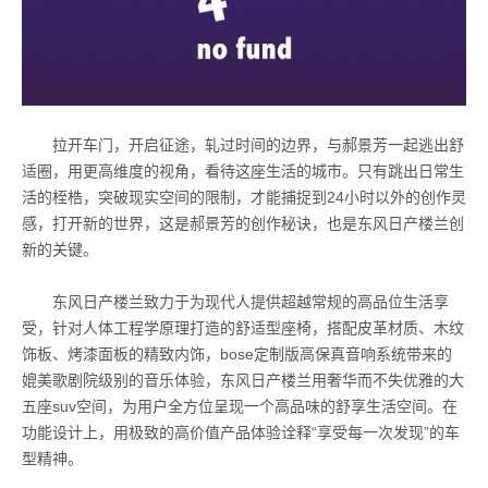
拉开车门，开启征途，轧过时间的边界，与郝景芳一起逃出舒
适圈，用更高维度的视角，看待这座生活的城市。只有跳出日常生
活的桎梏，突破现实空间的限制，才能捕捉到
24
小时以外的创作灵
感，打开新的世界，这是郝景芳的创作秘诀，也是东风日产楼兰创
新的关键。
东风日产楼兰致力于为现代人提供超越常规的高品位生活享
受，针对人体工程学原理打造的舒适型座椅，搭配皮革材质、木纹
饰板、烤漆面板的精致内饰，
bose
定制版高保真音响系统带来的
媲美歌剧院级别的音乐体验，东风日产楼兰用奢华而不失优雅的大
五座
suv
空间，为用户全方位呈现一个高品味的舒享生活空间。在
功能设计上，用极致的高价值产品体验诠释“享受每一次发现”的车
型精神。