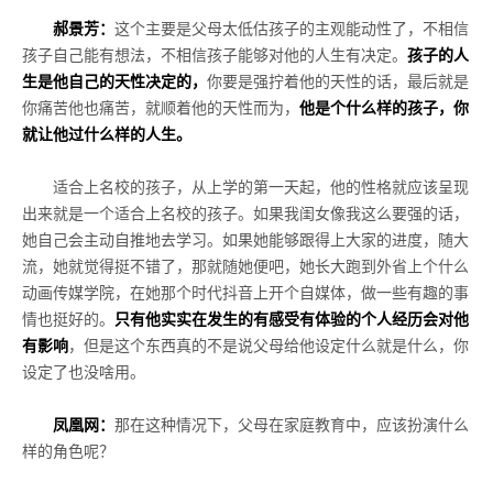
郝景芳：
这个主要是父母太低估孩子的主观能动性了，不相信
孩子自己能有想法，不相信孩子能够对他的人生有决定。
孩子的人
生是他自己的天性决定的，
你要是强拧着他的天性的话，最后就是
你痛苦他也痛苦，就顺着他的天性而为，
他是个什么样的孩子，你
就让他过什么样的人生。
适合上名校的孩子，从上学的第一天起，他的性格就应该呈现
出来就是一个适合上名校的孩子。如果我闺女像我这么要强的话，
她自己会主动自推地去学习。如果她能够跟得上大家的进度，随大
流，她就觉得挺不错了，那就随她便吧，她长大跑到外省上个什么
动画传媒学院，在她那个时代抖音上开个自媒体，做一些有趣的事
情也挺好的。
只有他实实在发生的有感受有体验的个人经历会对他
有影响
，但是这个东西真的不是说父母给他设定什么就是什么，你
设定了也没啥用。
凤凰网：
那在这种情况下，父母在家庭教育中，应该扮演什么
样的角色呢？