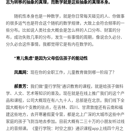
志为转移的抽象的真理，而数学就是这些抽象的真理本身。
随机性本身也是一种数学，就是你日常每天碰见的人、你做事
的很多运气也是符合这个随机的数学规律，大致上会符合频率的一
些分布。比如说人类社会大概会是怎么样的人口分布、财富的分
布，成功失败几率的分布，发生一些事情的周期，像说合久必分、
分久必合这件事情，我都觉得它是有内在数学的。
“育儿焦虑”是因为父母低估孩子的能动性
凤凰网：
现在你的全职工作，儿童教育做到哪一阶段了？
郝景芳：
我们做“童行学院”通识教育的课程，就是给孩子做科
学、人文、艺术等知识的普及。现在就是在线上推广我们的这个产
品和课程，公司大概现在有八九十人，总部是在北京。我们线下全
国大概有
6
个支教的驻点，在吉林、四川、甘肃敦煌还有云南和福
建这些地方，去开寒暑假夏令营，都是北上广深的大城市这些中产
家庭的孩子飞到当地去参加。目前大概有二三十万的小朋友听过线
上的音频课。《童行学院：时空之旅》通识课程
app
上线四个月之