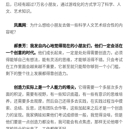
后，已经有超过
7
万名小朋友，通过游戏化的方式学习了科学、人
文、艺术知识。
凤凰网
：为什么想给小朋友去做一些科学人文艺术综合性的内
容呢？
郝景芳：我发自内心地觉得现在的小朋友们，他们一定会活在
一个创意的时代。
他们成长起来，一定是处处得需要创造力，必须
得能够自己有想法，能有灵活的思维，才能够活得不错。只会考试
在工作里面会越来越不重要，它甚至就只能帮你够到一个小门槛，
剩下的整个往上发展都得靠创造力。
创造力实际上是一个人能力的塔尖，
它得需要一个多层次多方
面的积淀，需要有视野，有一些知识底蕴，有一些有意识的思维培
养，还需要多去观摩，然后自己还得多去实践，在实践过程当中摸
索、总结、反思，还有团队合作等，这些加起来之后才是一个创造
力的呈现。我家俩娃如果他们考试成绩很一般，我觉得没啥，但是
他们要是一点创造力都没有，我可能会有点焦虑，那样无论他哪个
学校毕业的出来了，工作都做不好。