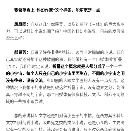
我希望身上“科幻作家”这个标签，能更宽泛一点
凤凰网：
自从这几年你获奖，以及刘慈欣《三体》的巨大影响
力，可以说科幻小说出圈了吗？中国的科幻小说界，目前的发展情
况怎么样？
郝景芳：
我写了好多非典型科幻、边界非常模糊的小说。我自
己其实就还挺想干这种破圈的事，我们做的有一个自媒体叫“折叠
宇宙”，我们当时定义说，
折叠这个概念就是人都分成了一个一个
的小宇宙，每个人只在自己的小宇宙里面生存，不同的小宇宙之间
没有往来，没有交流。
科幻圈的人跟文学圈的人没有一点交流。这
种情况下我想干的事就是打破这种折叠宇宙，没有边界之分，能够
真正穿越不同的宇宙，那个自媒体有很多科技、文艺、科幻不同领
域的一些探索跟尝试。
总的来讲科幻文学还是相对偏小圈子的事情。在西方其实科幻
文学相对纯爱小说，吸血鬼之类的类型小说，还是小众的，主要确
实有一定的阅读门槛，读起来会有点难度。只不过这两年确实有很