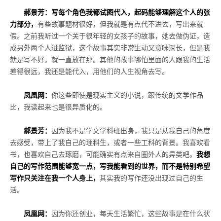
郝景芳：写每个角色我都试图代入，起码能够理解这个人的张
力部分，
有些故事题材很好，但我就是有点代不进去，写出来就
假。之前我听过一个关于很年轻的女孩子的故事，她去做伪证，造
成另外两个人进监狱，这个故事其实非常生动又意味深长，但是我
就是写不好，就一直放在那。其他的故事哪怕里面的人跟我的生活
差得很远，我还是能代入，用他们的人生视角去写。
凤凰网：
你这些即使是现实主义的小说，跟传统的文学作品
比，我读起来也是很异质化的。
郝景芳：
因为我不是学文学科班出身，我只是从我自己的角度
去感受，带上了我自己的理科生，或者一些工科的背景。我喜欢看
书，也喜欢自己去琢磨，可能确实有点来自圈外人的异类吧。
我想
自己的写作范围能够宽一点，写我能看到的世界，而不是特别希望
写作只关注在我一个人身上，
其实我的写作还没出现过自己的生
活。
凤凰网：
因为你还创业，每天生活繁忙，这些故事是在什么状