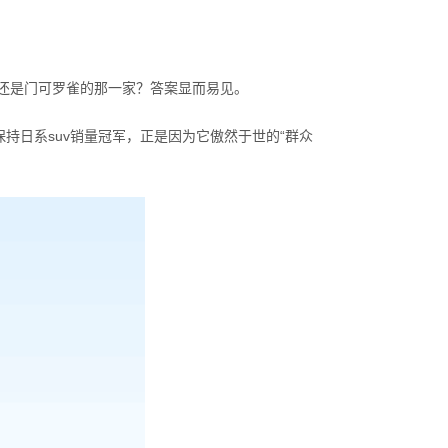
还是门可罗雀的那一家？答案显而易见。
保持日系suv销量冠军，正是因为它傲然于世的“群众