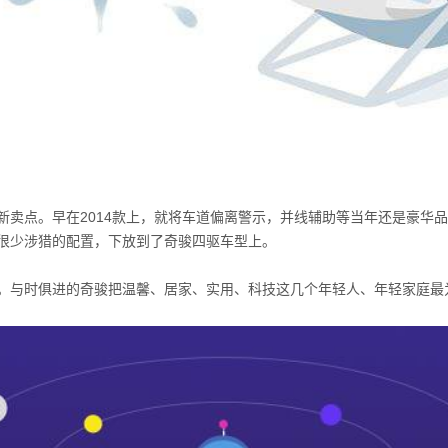
卖点。早在2014款上，就将车道偏离警示，并线辅助等当年还是豪华品
很少涉猎的配置，下放到了奇骏四驱车型上。
。与时俱进的奇骏把温馨、居家、实用、科技这几个年轻人、年轻家庭最