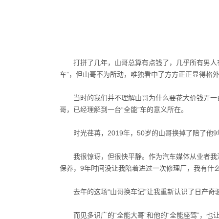
打拼了几年，山哥总算有点钱了，几乎所有男人
车”，但山哥不为所动，唯独看中了方方正正显得格外敦实
当时的我们并不理解山哥为什么要花大价钱弄一
哥，已经理解到一台“全能”车的意义所在。
时光荏苒，2019年，50岁的山哥换掉了陪了
我很惊讶，但很快平静。作为汽车媒体从业者我
保养，9年时间没让我陪着进过一次修理厂，我有什么
去年的这场“山哥换车记”让我重新认识了日产奇
而见多识广的“全能大哥”和他的“全能座驾”，也