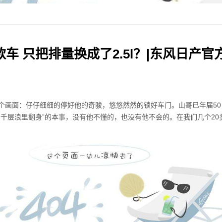
只把排量换成了2.5l？|东风日产官方网
个画面：仔仔细细的停好他的奇骏，悠悠然然的锁好车门。山哥已年届50
千层浪里翻身”的本事，没有他不懂的，也没有他不会的。在我们几个20