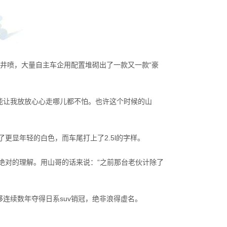
市井喷，大量自主车企用配置堆砌出了一款又一款“豪
能让我放放心心走哪儿都不怕。也许这个时候的山
更显年轻的白色，而车尾打上了2.5l的字样。
绝对的理解。用山哥的话来说：“之前那台老伙计除了
连续数年夺得日系suv销冠，绝非浪得虚名。