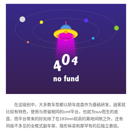
在这级别中，大多数车型都以轿车底盘作为基础研发，逍客就
比较有特色，使用与奇骏相同的cmf平台，也就为suv而生的底
盘，而平台带来的好处除了在183mm较高的离地间隙之外，还有
同级不多见的全框式副车架、隐形纵梁和那罕有的后独立悬挂。