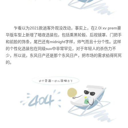
乍看以为2021款逍客外观没改动，事实上，在2.0l xv prem豪
华版车型上新增了暗夜选装包，包括熏黑轮毂、后视镜罩、门把手
和前脸的饰条，尾巴还有midnight字样，帅气而且十分个性。这样
的个性化选装包在同级suv中非常罕见，对于年轻人的杀伤力不
少，所以说，东风日产还是那个东风日产，把市场的需求掐得死死
的。