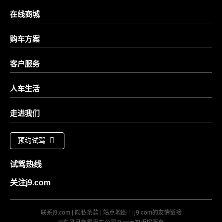
在线商城
购车方案
客户服务
人车生活
走进我们
预约试驾
试驾热线
关注j9.com
|
|
|
|
联系j9.com
隐私条款
站点地图
j9.com的友情链接