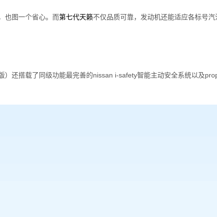
，也图一个省心。而
第七代天籁
不仅品质可靠，发动机还能适应各标号汽
）还搭载了同级功能最完善的nissan i-safety智能主动安全系统以及p