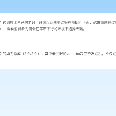
？它到底比自己的老对手雅阁以及凯美瑞好在哪呢？下面，轱辘哥就通过对
98万），看看消费者为何会在车市下行的环境下选择天籁。
新的动力总成（2.0l/2.0t），其中最亮眼的vc-turbo超变擎发动机