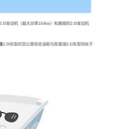
.5l发动机（最大功率154kw）和雅阁的2.0l发动机
籁
2.0t车型的百公里综合油耗与凯美瑞2.5l车型同处于