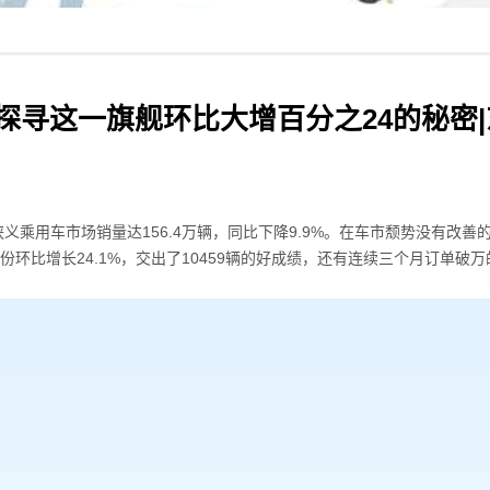
寻这一旗舰环比大增百分之24的秘密|东风
义乘用车市场销量达156.4万辆，同比下降9.9%。在车市颓势没有改
份环比增长24.1%，交出了10459辆的好成绩，还有连续三个月订单破