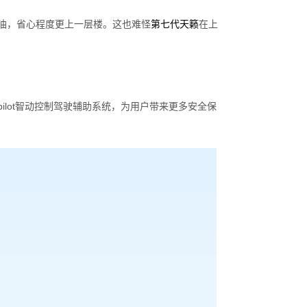
油，省心程度更上一层楼。这也难怪
第七代天籁
在上
ropilot智动控制驾驶辅助系统，为用户带来更多安全保