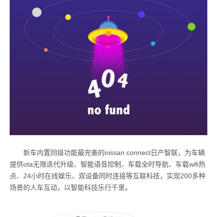
新车内置同级功能最完善的nissan connect日产智联，为车辆
提供ota无限迭代升级、智能语音控制、车载全时导航、车载wifi热
点、24小时在线娱乐、双设备同时连接等互联科技，实现200多种
场景的人车互动，以智能科技乐行千里。