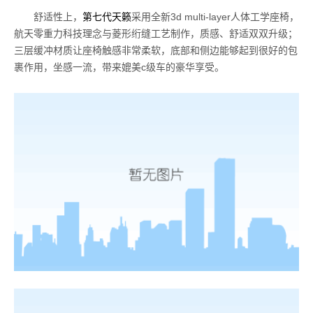
舒适性上，
第七代天籁
采用全新3d multi-layer人体工学座椅，
航天零重力科技理念与菱形绗缝工艺制作，质感、舒适双双升级；
三层缓冲材质让座椅触感非常柔软，底部和侧边能够起到很好的包
裹作用，坐感一流，带来媲美c级车的豪华享受。