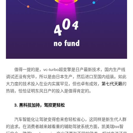
值得一提的是，vc-turbo超变擎是日产最新技术，国内生产线
调试还没有完毕，所以是由日本生产，然后进口至国内组装。如此
大力度的技术投入在业内实属罕见，但也卓有成效，
第七代天籁
的
热销，恰恰证明东风日产的投入是值得肯定的。
3. 黑科技加持，驾控更轻松
汽车智能化让驾驶变得愈来愈轻松省心，这同样是新生代人群
的追求。在消费者越来越看重的辅助驾驶系统方面，凯美瑞tss智