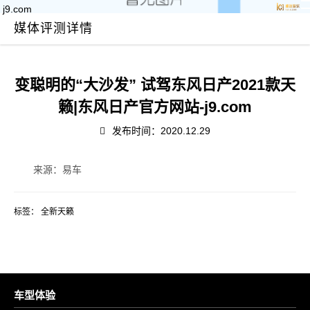
j9.com
媒体评测详情
变聪明的“大沙发” 试驾东风日产2021款天
籁|东风日产官方网站-j9.com
发布时间：2020.12.29
来源：易车
标签：
全新天籁
车型体验