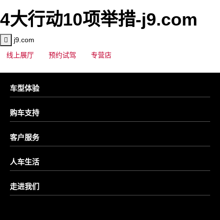
4大行动10项举措-j9.com
j9.com
线上展厅
预约试驾
专营店
车型体验
购车支持
客户服务
人车生活
走进我们
预约试驾