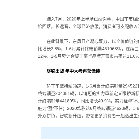
踏入
7
月，
2020
年上半场已然谢幕，中国车市经
始回落。长远看，全球经济放缓，消费者可支配收入
在此背景下，东风日产凝心聚力，以全价值链的
比增长
2.8%
，
1-6
月累计终端销量
451068
辆，连续三
12%
，
1-5
月累计合资非豪华品牌开票市占率达
11.6
尽锐出战
年中大考再获佳绩
轿车车型持续领跑，
1-6
月累计终端销量
294522
终端销量
204351
辆，以销冠的实力重新定义家轿新
计终端销量
44189
辆，同比增长
40.9%
，实力诠释“
魅力“蓝”不住；
2020
款骐达
6
月终端销量
4623
辆，
1-
外双拼色，智联新升级，带领更多消费者一起活出生