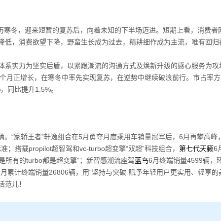
历寒冬，迎来短暂的复苏后，向着未知的下半场迈进。短期上看，消费者
降低，消费欲望下降，野蛮生长成为过去，精耕细作成为主流，唯有回归
体系实力为坚实后盾，以紧跟潮流的沟通方式及焕新升级的感心服务为攻
个月正增长，在寒冬中率先实现复苏，在逆势中继续破浪前行。市占率方
%
，同比提升
1.5%
。
辆。“家轿王者”轩逸组合在
5
月勇夺月度乘用车销量冠军后，
6
月再攀高峰
标准；搭载
propilot
超智驾和
vc-turbo
超变擎“双超”科技组合，
第七代天籁
6
不是所有的
turbo
都是超变擎”；新智感潮流座驾
蓝鸟
6
月终端销量
4599
辆，
6
月累计终端销量
26806
辆，用“坚持与突破”赋予年轻用户更实用、轻享的
活范儿！