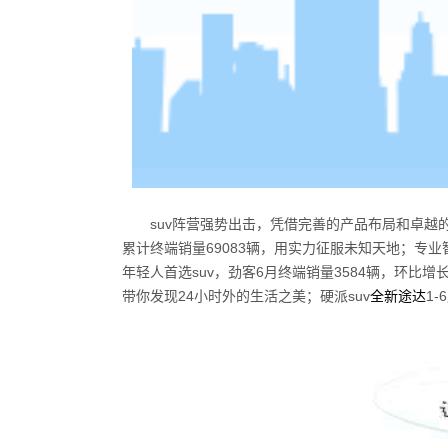
suv
阵营强势出击，凭借完善的产品布局和卓越
累计终端销量
69083
辆，用实力征服未知天地；专业
年轻人首选
suv
，劲客
6
月终端销量
3584
辆，环比增
带你发现
24
小时外的生活之美；硬派
suv
全新途达
1-6