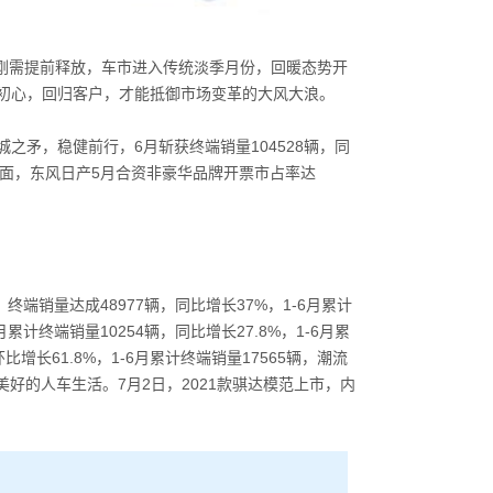
刚需提前释放，车市进入传统淡季月份，回暖态势开
初心，回归客户，才能抵御市场变革的大风大浪。
城之矛，稳健前行，
6
月斩获终端销量
104528
辆，同
面，东风日产
5
月合资非豪华品牌开票市占率达
，终端销量达成
48977
辆，同比增长
37%
，
1-6
月累计
月累计终端销量
10254
辆，同比增长
27.8%
，
1-6
月累
环比增长
61.8%
，
1-6
月累计终端销量
17565
辆，潮流
美好的人车生活。
7
月
2
日，
2021
款骐达模范上市，内