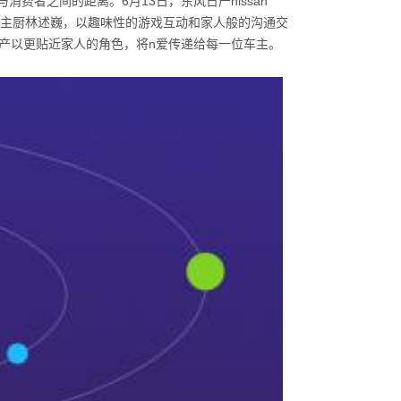
与消费者之间的距离。
6
月
13
日，东风日产
nissan
厅主厨林述巍，以趣味性的游戏互动和家人般的沟通交
产以更贴近家人的角色，将
n
爱传递给每一位车主。