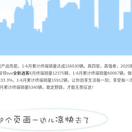
的产品性能，
1-6
月累计终端销量达成
156530
辆。真四驱，真强者，
2020
智领
suv
全新逍客
6
月终端销量
12375
辆，
1-6
月累计终端销量
60067
辆，做
长
33.3%
，
1-6
月累计终端销量
15912
辆，让你劲享生活每一刻；享受每一
月累计终端销量
5340
辆，敢走野路，才能无畏征途！