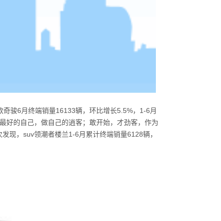
款奇骏
6
月终端销量
16133
辆，环比增长
5.5%
，
1-6
月
最好的自己，做自己的逍客；敢开始，才劲客，作为
次发现，
suv
领潮者楼兰
1-6
月累计终端销量
6128
辆，