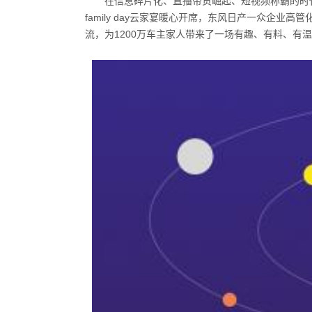
在信息碎片化、直播带货崛起、短视频称霸的时
family day
云家宴暖心开席，东风日产一众企业高管化
流，为
1200
万车主家人带来了一场有趣、有料、有温