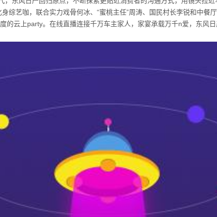
代，东风日产回归原点，不断探索更贴近消费者的沟通方式，用镜头拉近
身综艺咖，联合实力戏骨何冰、“蜜桃主任”周涛、国民村长李锐和中餐
度的云上
party
。在线直播连接千万车主家人，家宴承载万千
n
爱，东风日