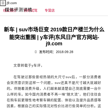
j9.com
媒体评测详情
线上展厅
预约试驾
专营店
新车 | suv市场巨变 2019款日产楼兰为什么
能突出重围 | y车评|东风日产官方网站-
j9.com
发布时间：2018.09.28
文章转载于y车评，
在驾驶过那些曾经热销的大尺寸suv后，一部分消费者
会突然意识到这样一个问题，suv还真不是尺寸越大就越好
的。伴随着消费升级，人们越来越清楚自己到底需要一台什
么样的车。如今国内消费者不再一味“随大流”，他们往往会
在购车前更理性地考察车辆的配置、体验以及提升品质感等
因素，根据自己的实际情况对性价比进行些简单的分析。这