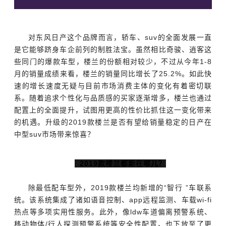
对东风日产这个品牌而言，轿车、suv的全面发展一直
是它能够跻身车企前列的制胜法宝。虽然相比奇骏、逍客这
些同门的爆款车型，楼兰的份额相对较少，不过从今年1-8
月的销量成绩来看，楼兰的销量同比增长了25.2%。如此快
速的增长速度无疑与目前市场消费主体的变化有着密切联
系。随着追求个性化与品质感的买家逐渐增多，楼兰也通过
配置上的全面提升，试图用更高的性价比抓住这一变化带来
的机遇。升级的2019款楼兰是否有望给销量稳定的日产在
中型suv市场带来惊喜？
2019款楼兰都新在哪儿？
除最低配车型外，2019款楼兰均新增的“智行 ”车联系
统。该系统集成了诸如语音控制、app远程监测、车载wi-fi
热点等多项实用性服务。此外，像ldw车道偏离预警系统、
移动物体/行人探测预警系统等安全性配置，也下放至了更