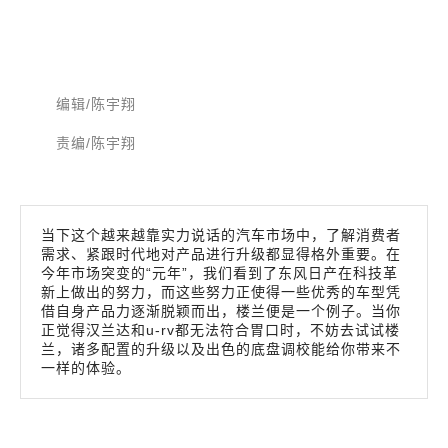
编辑/陈宇翔
责编/陈宇翔
当下这个越来越靠实力说话的汽车市场中，了解消费者
需求、紧跟时代地对产品进行升级都显得格外重要。在
今年市场突变的“元年”，我们看到了东风日产在科技革
新上做出的努力，而这些努力正使得一些优秀的车型凭
借自身产品力逐渐脱颖而出，楼兰便是一个例子。当你
正觉得汉兰达和u-rv都无法符合胃口时，不妨去试试楼
兰，诸多配置的升级以及出色的底盘调校能给你带来不
一样的体验。