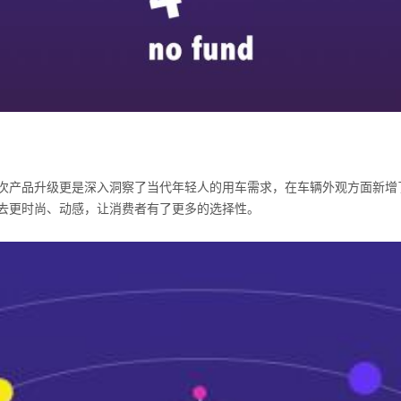
次产品升级更是深入洞察了当代年轻人的用车需求，在车辆外观方面新增
去更时尚、动感，让消费者有了更多的选择性。