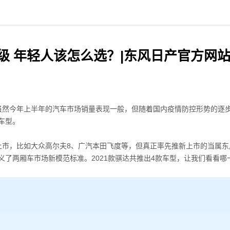
 年轻人该怎么选？|东风日产官方网站-j
虽然今年上半年的汽车市场销量表现一般，但随着国内疫情防控形势的逐
车型。
上市，比如大众高尔夫
8
、广汽本田飞度等，但真正率先推新上市的当属东
义了两厢车市场新模范标准。
2021
款骐达共推出
4
款车型，让我们看看哪