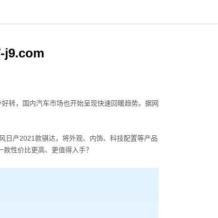
9.com
步好转，国内汽车市场也开始呈现快速回暖趋势。据网
风日产
2021
款骐达，将外观、内饰、科技配置等产品
一款性价比更高、更值得入手？