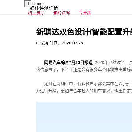
j9.com
媒体评测详情
线上展厅
预约试驾
专营店
新骐达双色设计/智能配置升级
发布时间：2020.07.28
网易汽车综合
7
月
23
日报道
2020
年已然过半，
络信息显示，下半年还是会有很多车企即将推出重磅
尤其在两厢车中，有多款显示都会集中在
7
月份
力进行升级，更加符合年轻人的用车需求，也重新定