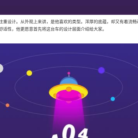
注重设计。从外观上来讲，是他喜欢的类型。浑厚的底蕴，却又有着流畅
舒适性，他更愿意首先将这台车的设计层面介绍给大家。