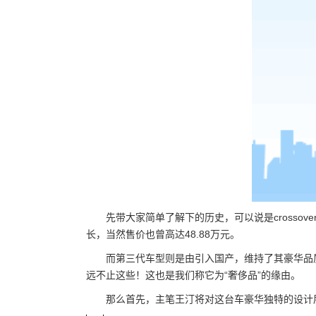
先带大家简单了解下的历史，可以说是cross
长，当然售价也曾高达48.88万元。
而第三代车型则是由引入国产，维持了其豪华品质
远不止这些！这也是我们称它为“奢侈品”的缘由。
那么首先，主笔王汀将对这台车豪华独特的设计