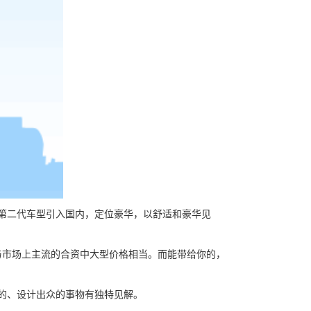
，将第二代车型引入国内，定位豪华，以舒适和豪华见
，与市场上主流的合资中大型价格相当。而能带给你的，
的、设计出众的事物有独特见解。