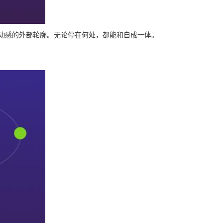
动感的外部轮廓。无论停在何处，都能和自成一体。