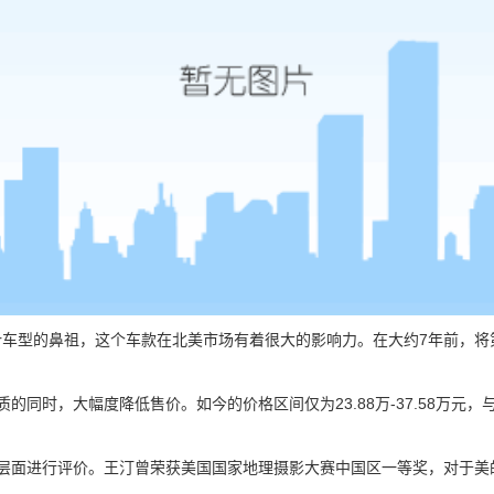
over车型的鼻祖，这个车款在北美市场有着很大的影响力。在大约7年前
的同时，大幅度降低售价。如今的价格区间仅为23.88万-37.58万元
层面进行评价。王汀曾荣获美国国家地理摄影大赛中国区一等奖，对于美