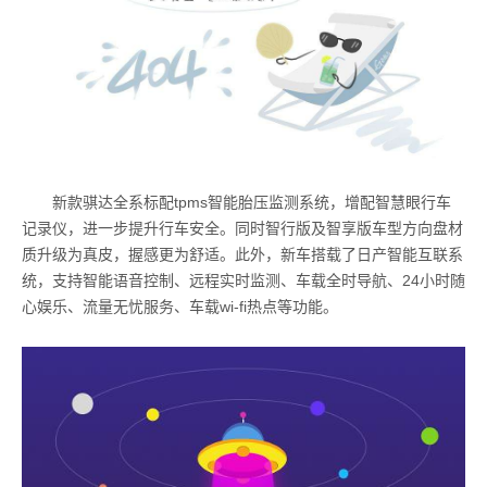
新款骐达全系标配tpms智能胎压监测系统，增配智慧眼行车
记录仪，进一步提升行车安全。同时智行版及智享版车型方向盘材
质升级为真皮，握感更为舒适。此外，新车搭载了日产智能互联系
统，支持智能语音控制、远程实时监测、车载全时导航、24小时随
心娱乐、流量无忧服务、车载wi-fi热点等功能。